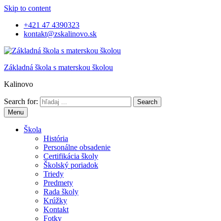
Skip to content
+421 47 4390323
kontakt@zskalinovo.sk
Základná škola s materskou školou
Kalinovo
Search for:
Menu
Škola
História
Personálne obsadenie
Certifikácia školy
Školský poriadok
Triedy
Predmety
Rada školy
Krúžky
Kontakt
Fotky