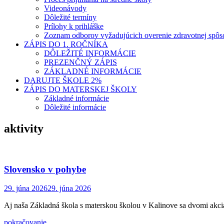
Videonávody
Dôležité termíny
Prílohy k prihláške
Zoznam odborov vyžadujúcich overenie zdravotnej spôso
ZÁPIS DO 1. ROČNÍKA
DÔLEŽITÉ INFORMÁCIE
PREZENČNÝ ZÁPIS
ZÁKLADNÉ INFORMÁCIE
DARUJTE ŠKOLE 2%
ZÁPIS DO MATERSKEJ ŠKOLY
Základné informácie
Dôležité informácie
aktivity
Slovensko v pohybe
29. júna 2026
29. júna 2026
Aj naša Základná škola s materskou školou v Kalinove sa dvomi akcia
pokračovanie