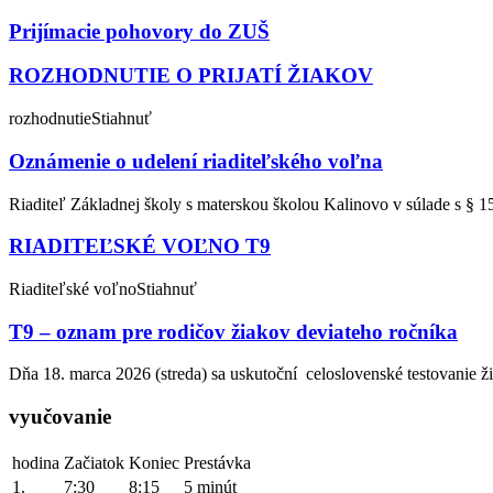
Prijímacie pohovory do ZUŠ
ROZHODNUTIE O PRIJATÍ ŽIAKOV
rozhodnutieStiahnuť
Oznámenie o udelení riaditeľského voľna
Riaditeľ Základnej školy s materskou školou Kalinovo v súlade s § 15
RIADITEĽSKÉ VOĽNO T9
Riaditeľské voľnoStiahnuť
T9 – oznam pre rodičov žiakov deviateho ročníka
Dňa 18. marca 2026 (streda) sa uskutoční celoslovenské testovanie ž
vyučovanie
hodina
Začiatok
Koniec
Prestávka
1.
7:30
8:15
5 minút