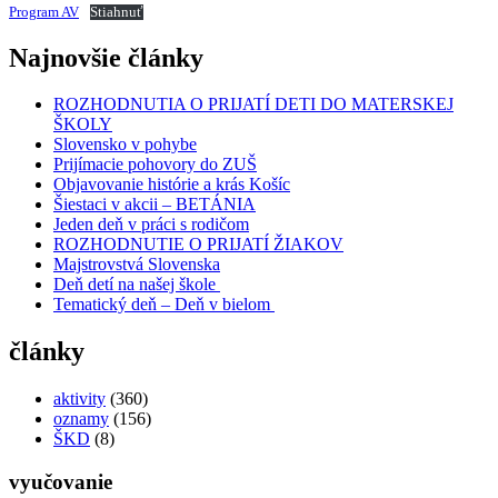
Program AV
Stiahnuť
Najnovšie články
ROZHODNUTIA O PRIJATÍ DETI DO MATERSKEJ
ŠKOLY
Slovensko v pohybe
Prijímacie pohovory do ZUŠ
Objavovanie histórie a krás Košíc
Šiestaci v akcii – BETÁNIA
Jeden deň v práci s rodičom
ROZHODNUTIE O PRIJATÍ ŽIAKOV
Majstrovstvá Slovenska
Deň detí na našej škole
Tematický deň – Deň v bielom
články
aktivity
(360)
oznamy
(156)
ŠKD
(8)
vyučovanie