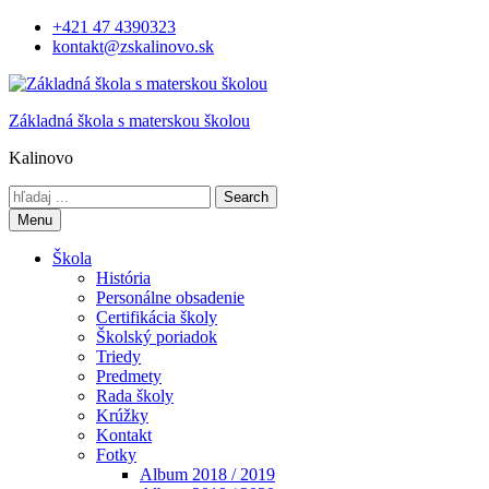
Skip
+421 47 4390323
to
kontakt@zskalinovo.sk
content
Základná škola s materskou školou
Kalinovo
Search
for:
Menu
Škola
História
Personálne obsadenie
Certifikácia školy
Školský poriadok
Triedy
Predmety
Rada školy
Krúžky
Kontakt
Fotky
Album 2018 / 2019