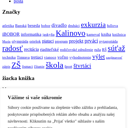
pošta
Značky
exkurzia
divadlo
beseda
atletika
Banská
bobor
druháci
fullova
Kalinovo
iBOBOR
informatika
kniha
jaskyňa
karneval
knižnica
prváci
projekt
piataci
olympiáda
oriešok
program
pytagoriáda
Murín
radosť
súťaž
recitácia
riaditeľské
rodičovské združenie
ruža
RŠ
výlet
tretiaci
voľno
technika
Timrava
vianoce
vyhodnotenie
zaujímavosť
škola
ZŠ
štvrtáci
zápis
ôsmaci
čítanie
šport
žiacka knižka
Meno:
Vážime si vaše súkromie
Heslo:
Súbory cookie používame na zlepšenie vášho zážitku z prehliadania,
poskytovanie prispôsobených reklám alebo obsahu a analýzu našej
Stratené heslo
návštevnosti. Kliknutím na „Prijať všetko“ súhlasíte s naším