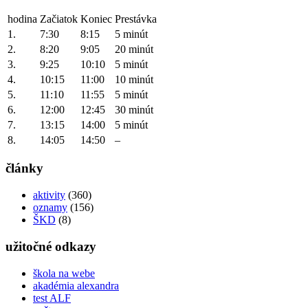
hodina
Začiatok
Koniec
Prestávka
1.
7:30
8:15
5 minút
2.
8:20
9:05
20 minút
3.
9:25
10:10
5 minút
4.
10:15
11:00
10 minút
5.
11:10
11:55
5 minút
6.
12:00
12:45
30 minút
7.
13:15
14:00
5 minút
8.
14:05
14:50
–
články
aktivity
(360)
oznamy
(156)
ŠKD
(8)
užitočné odkazy
škola na webe
akadémia alexandra
test ALF