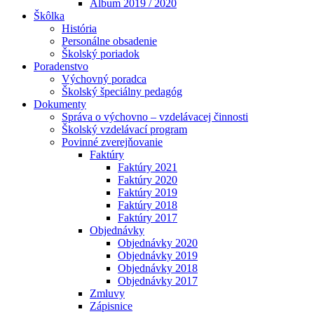
Album 2019 / 2020
Škôlka
História
Personálne obsadenie
Školský poriadok
Poradenstvo
Výchovný poradca
Školský špeciálny pedagóg
Dokumenty
Správa o výchovno – vzdelávacej činnosti
Školský vzdelávací program
Povinné zverejňovanie
Faktúry
Faktúry 2021
Faktúry 2020
Faktúry 2019
Faktúry 2018
Faktúry 2017
Objednávky
Objednávky 2020
Objednávky 2019
Objednávky 2018
Objednávky 2017
Zmluvy
Zápisnice