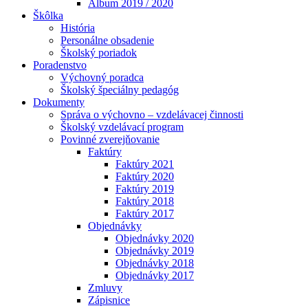
Album 2019 / 2020
Škôlka
História
Personálne obsadenie
Školský poriadok
Poradenstvo
Výchovný poradca
Školský špeciálny pedagóg
Dokumenty
Správa o výchovno – vzdelávacej činnosti
Školský vzdelávací program
Povinné zverejňovanie
Faktúry
Faktúry 2021
Faktúry 2020
Faktúry 2019
Faktúry 2018
Faktúry 2017
Objednávky
Objednávky 2020
Objednávky 2019
Objednávky 2018
Objednávky 2017
Zmluvy
Zápisnice