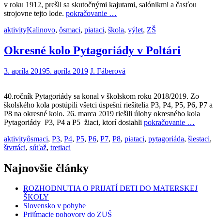
v roku 1912, prešli sa skutočnými kajutami, salónikmi a časťou
strojovne tejto lode.
pokračovanie …
aktivity
Kalinovo
,
ôsmaci
,
piataci
,
škola
,
výlet
,
ZŠ
Okresné kolo Pytagoriády v Poltári
3. apríla 2019
5. apríla 2019
J. Fáberová
40.ročník Pytagoriády sa konal v školskom roku 2018/2019. Zo
školského kola postúpili všetci úspešní riešitelia P3, P4, P5, P6, P7 a
P8 na okresné kolo. 26. marca 2019 riešili úlohy okresného kola
Pytagoriády P3, P4 a P5 žiaci, ktorí dosiahli
pokračovanie …
aktivity
ôsmaci
,
P3
,
P4
,
P5
,
P6
,
P7
,
P8
,
piataci
,
pytagoriáda
,
šiestaci
,
štvrtáci
,
súťaž
,
tretiaci
Najnovšie články
ROZHODNUTIA O PRIJATÍ DETI DO MATERSKEJ
ŠKOLY
Slovensko v pohybe
Prijímacie pohovory do ZUŠ