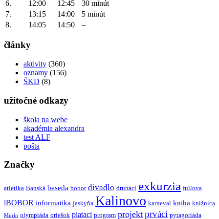
6.
12:00
12:45
30 minút
7.
13:15
14:00
5 minút
8.
14:05
14:50
–
články
aktivity
(360)
oznamy
(156)
ŠKD
(8)
užitočné odkazy
škola na webe
akadémia alexandra
test ALF
pošta
Značky
exkurzia
divadlo
beseda
atletika
Banská
bobor
druháci
fullova
Kalinovo
iBOBOR
informatika
kniha
jaskyňa
karneval
knižnica
prváci
projekt
piataci
olympiáda
oriešok
program
pytagoriáda
Murín