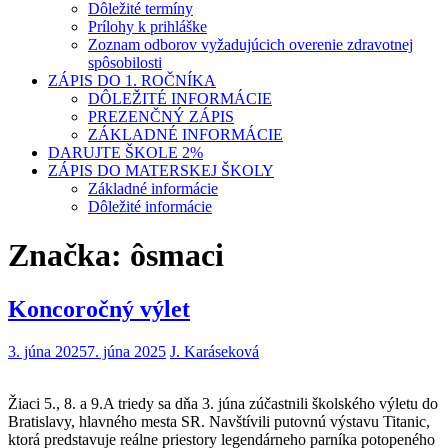
Dôležité termíny
Prílohy k prihláške
Zoznam odborov vyžadujúcich overenie zdravotnej
spôsobilosti
ZÁPIS DO 1. ROČNÍKA
DÔLEŽITÉ INFORMÁCIE
PREZENČNÝ ZÁPIS
ZÁKLADNÉ INFORMÁCIE
DARUJTE ŠKOLE 2%
ZÁPIS DO MATERSKEJ ŠKOLY
Základné informácie
Dôležité informácie
Značka:
ôsmaci
Koncoročný výlet
3. júna 2025
7. júna 2025
J. Karáseková
Žiaci 5., 8. a 9.A triedy sa dňa 3. júna zúčastnili školského výletu do
Bratislavy, hlavného mesta SR. Navštívili putovnú výstavu Titanic,
ktorá predstavuje reálne priestory legendárneho parníka potopeného