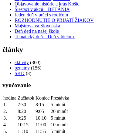
Objavovanie histórie a krás Košíc
Šiestaci v akcii – BETÁNIA
Jeden deň v práci s rodičom
ROZHODNUTIE O PRIJATÍ ŽIAKOV
Majstrovstvá Slovenska
Deň detí na našej škole
Tematický deň – Deň v bielom
články
aktivity
(360)
oznamy
(156)
ŠKD
(8)
vyučovanie
hodina
Začiatok
Koniec
Prestávka
1.
7:30
8:15
5 minút
2.
8:20
9:05
20 minút
3.
9:25
10:10
5 minút
4.
10:15
11:00
10 minút
5.
11:10
11:55
5 minút