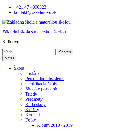
Skip
+421 47 4390323
to
kontakt@zskalinovo.sk
content
Základná škola s materskou školou
Kalinovo
Search
for:
Menu
Škola
História
Personálne obsadenie
Certifikácia školy
Školský poriadok
Triedy
Predmety
Rada školy
Krúžky
Kontakt
Fotky
Album 2018 / 2019