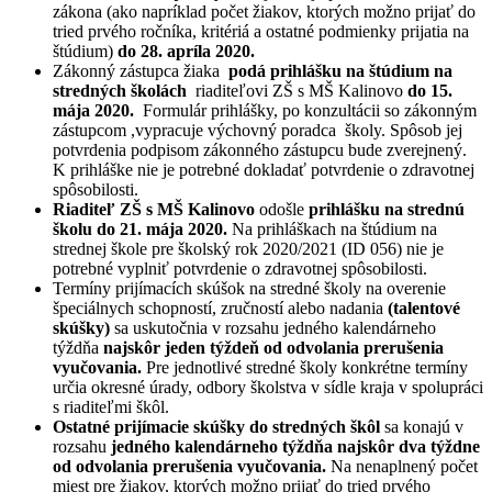
zákona (ako napríklad počet žiakov, ktorých možno prijať do
tried prvého ročníka, kritériá a ostatné podmienky prijatia na
štúdium)
do 28. apríla 2020.
Zákonný zástupca žiaka
podá prihlášku na štúdium na
stredných školách
riaditeľovi ZŠ s MŠ Kalinovo
do 15.
mája 2020.
Formulár prihlášky, po konzultácii so zákonným
zástupcom ,vypracuje výchovný poradca školy. Spôsob jej
potvrdenia podpisom zákonného zástupcu bude zverejnený.
K prihláške nie je potrebné dokladať potvrdenie o zdravotnej
spôsobilosti.
Riaditeľ ZŠ s MŠ Kalinovo
odošle
prihlášku na strednú
školu do 21. mája 2020.
Na prihláškach na štúdium na
strednej škole pre školský rok 2020/2021 (ID 056) nie je
potrebné vyplniť potvrdenie o zdravotnej spôsobilosti.
Termíny prijímacích skúšok na stredné školy na overenie
špeciálnych schopností, zručností alebo nadania
(talentové
skúšky)
sa uskutočnia v rozsahu jedného kalendárneho
týždňa
najskôr jeden týždeň od odvolania prerušenia
vyučovania.
Pre jednotlivé stredné školy konkrétne termíny
určia okresné úrady, odbory školstva v sídle kraja v spolupráci
s riaditeľmi škôl.
Ostatné prijímacie skúšky do stredných škôl
sa konajú v
rozsahu
jedného kalendárneho týždňa najskôr dva týždne
od odvolania prerušenia vyučovania.
Na nenaplnený počet
miest pre žiakov, ktorých možno prijať do tried prvého