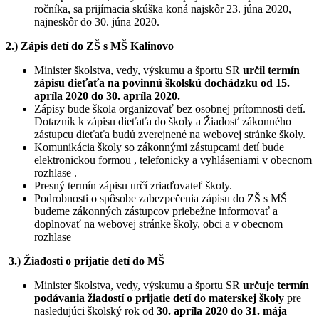
ročníka, sa prijímacia skúška koná najskôr 23. júna 2020,
najneskôr do 30. júna 2020.
2.) Zápis detí do ZŠ s MŠ Kalinovo
Minister školstva, vedy, výskumu a športu SR
určil termín
zápisu dieťaťa na povinnú školskú dochádzku od 15.
apríla 2020 do 30. apríla 2020.
Zápisy bude škola organizovať bez osobnej prítomnosti detí.
Dotazník k zápisu dieťaťa do školy a Žiadosť zákonného
zástupcu dieťaťa budú zverejnené na webovej stránke školy.
Komunikácia školy so zákonnými zástupcami detí bude
elektronickou formou , telefonicky a vyhláseniami v obecnom
rozhlase .
Presný termín zápisu určí zriaďovateľ školy.
Podrobnosti o spôsobe zabezpečenia zápisu do ZŠ s MŠ
budeme zákonných zástupcov priebežne informovať a
doplnovať na webovej stránke školy, obci a v obecnom
rozhlase
3.) Žiadosti o prijatie detí do MŠ
Minister školstva, vedy, výskumu a športu SR
určuje termín
podávania žiadostí o prijatie detí do materskej školy
pre
nasledujúci školský rok od
30. apríla 2020 do 31. mája