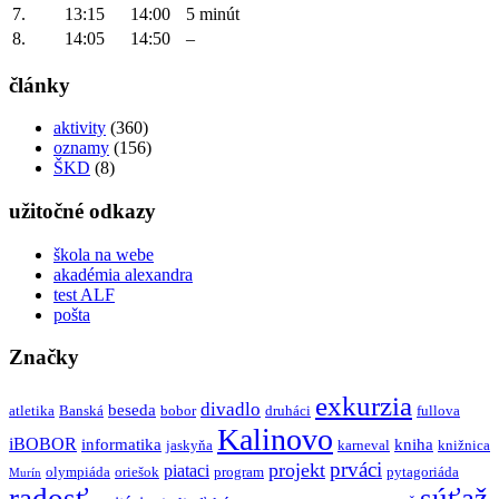
7.
13:15
14:00
5 minút
8.
14:05
14:50
–
články
aktivity
(360)
oznamy
(156)
ŠKD
(8)
užitočné odkazy
škola na webe
akadémia alexandra
test ALF
pošta
Značky
exkurzia
divadlo
beseda
atletika
Banská
bobor
druháci
fullova
Kalinovo
iBOBOR
informatika
kniha
jaskyňa
karneval
knižnica
prváci
projekt
piataci
olympiáda
oriešok
program
pytagoriáda
Murín