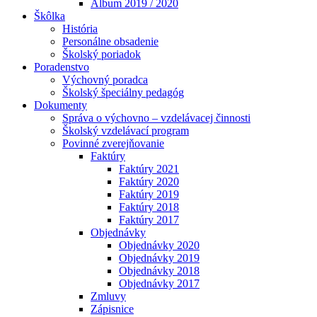
Album 2019 / 2020
Škôlka
História
Personálne obsadenie
Školský poriadok
Poradenstvo
Výchovný poradca
Školský špeciálny pedagóg
Dokumenty
Správa o výchovno – vzdelávacej činnosti
Školský vzdelávací program
Povinné zverejňovanie
Faktúry
Faktúry 2021
Faktúry 2020
Faktúry 2019
Faktúry 2018
Faktúry 2017
Objednávky
Objednávky 2020
Objednávky 2019
Objednávky 2018
Objednávky 2017
Zmluvy
Zápisnice