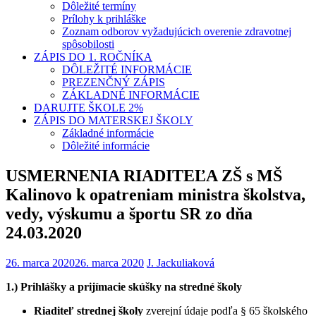
Dôležité termíny
Prílohy k prihláške
Zoznam odborov vyžadujúcich overenie zdravotnej
spôsobilosti
ZÁPIS DO 1. ROČNÍKA
DÔLEŽITÉ INFORMÁCIE
PREZENČNÝ ZÁPIS
ZÁKLADNÉ INFORMÁCIE
DARUJTE ŠKOLE 2%
ZÁPIS DO MATERSKEJ ŠKOLY
Základné informácie
Dôležité informácie
USMERNENIA RIADITEĽA ZŠ s MŠ
Kalinovo k opatreniam ministra školstva,
vedy, výskumu a športu SR zo dňa
24.03.2020
26. marca 2020
26. marca 2020
J. Jackuliaková
1
.) Prihlášky a prijímacie skúšky na stredné školy
Riaditeľ strednej školy
zverejní údaje podľa § 65 školského