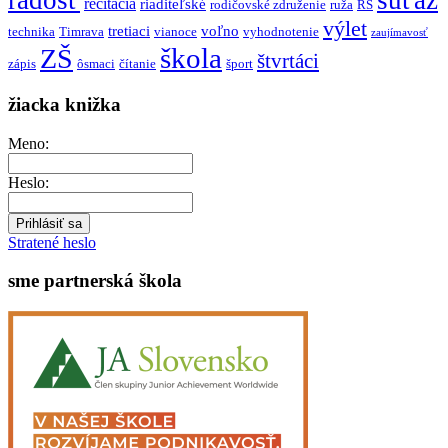
radosť
súťaž
recitácia
riaditeľské
rodičovské združenie
ruža
RŠ
výlet
tretiaci
voľno
technika
Timrava
vianoce
vyhodnotenie
zaujímavosť
škola
ZŠ
štvrtáci
zápis
ôsmaci
čítanie
šport
žiacka knižka
Meno:
Heslo:
Stratené heslo
sme partnerská škola