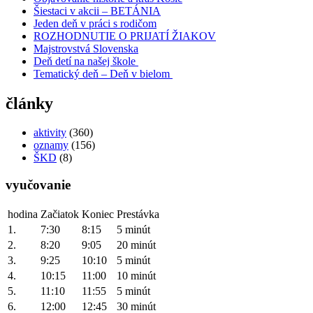
Šiestaci v akcii – BETÁNIA
Jeden deň v práci s rodičom
ROZHODNUTIE O PRIJATÍ ŽIAKOV
Majstrovstvá Slovenska
Deň detí na našej škole
Tematický deň – Deň v bielom
články
aktivity
(360)
oznamy
(156)
ŠKD
(8)
vyučovanie
hodina
Začiatok
Koniec
Prestávka
1.
7:30
8:15
5 minút
2.
8:20
9:05
20 minút
3.
9:25
10:10
5 minút
4.
10:15
11:00
10 minút
5.
11:10
11:55
5 minút
6.
12:00
12:45
30 minút