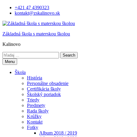
Skip
+421 47 4390323
to
kontakt@zskalinovo.sk
content
Základná škola s materskou školou
Kalinovo
Search
for:
Menu
Škola
História
Personálne obsadenie
Certifikácia školy
Školský poriadok
Triedy
Predmety
Rada školy
Krúžky
Kontakt
Fotky
Album 2018 / 2019