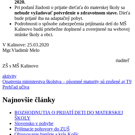
2020.
Pri podaní žiadosti o prijatie dieťaťa do materskej školy sa
nebude vyžadovať potvrdenie o zdravotnom stave.
Dieťa
bude prijaté iba na adaptačný pobyt.
Podrobnosti o spôsobe zabezpečenia prijímania detí do MŠ
Kalinovo budú priebežne doplnené a zverejnené na webovej
stránke školy a obci.
V Kalinove: 25.03.2020
Mgr.Vladimír Melo
riaditeľ
ZŠ s MŠ Kalinovo
aktivity
Navigácia
Opatrenia ministerstva školstva – písomné maturity sú zrušené aj T9
Prehľad učiva
v
článku
Najnovšie články
ROZHODNUTIA O PRIJATÍ DETI DO MATERSKEJ
ŠKOLY
Slovensko v pohybe
Prijímacie pohovory do ZUŠ
Objavovanie histórie a krás Košíc