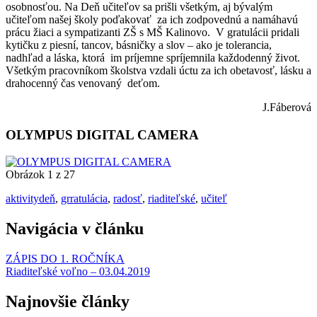
osobnosťou. Na Deň učiteľov sa prišli všetkým, aj bývalým
učiteľom našej školy poďakovať za ich zodpovednú a namáhavú
prácu žiaci a sympatizanti ZŠ s MŠ Kalinovo. V gratulácii pridali
kytičku z piesní, tancov, básničky a slov – ako je tolerancia,
nadhľad a láska, ktorá im príjemne spríjemnila každodenný život.
Všetkým pracovníkom školstva vzdali úctu za ich obetavosť, lásku a
drahocenný čas venovaný deťom.
J.Fáberová
OLYMPUS DIGITAL CAMERA
Obrázok 1 z 27
aktivity
deň
,
grratulácia
,
radosť
,
riaditeľské
,
učiteľ
Navigácia v článku
ZÁPIS DO 1. ROČNÍKA
Riaditeľské voľno – 03.04.2019
Najnovšie články