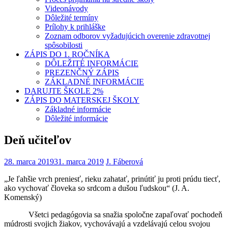
Videonávody
Dôležité termíny
Prílohy k prihláške
Zoznam odborov vyžadujúcich overenie zdravotnej
spôsobilosti
ZÁPIS DO 1. ROČNÍKA
DÔLEŽITÉ INFORMÁCIE
PREZENČNÝ ZÁPIS
ZÁKLADNÉ INFORMÁCIE
DARUJTE ŠKOLE 2%
ZÁPIS DO MATERSKEJ ŠKOLY
Základné informácie
Dôležité informácie
Deň učiteľov
28. marca 2019
31. marca 2019
J. Fáberová
„Je ľahšie vrch preniesť, rieku zahatať, prinútiť ju proti prúdu tiecť,
ako vychovať človeka so srdcom a dušou ľudskou“ (J. A.
Komenský)
Všetci pedagógovia sa snažia spoločne zapaľovať pochodeň
múdrosti svojich žiakov, vychovávajú a vzdelávajú celou svojou