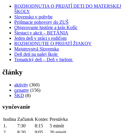
ROZHODNUTIA O PRIJATÍ DETI DO MATERSKEJ
ŠKOLY
Slovensko v pohybe
Prijímacie pohovory do ZUŠ
Objavovanie histórie a krás Košíc
Šiestaci v akcii – BETÁNIA
Jeden deň v práci s rodičom
ROZHODNUTIE O PRIJATÍ ŽIAKOV
Majstrovstvá Slovenska
Deň detí na našej škole
Tematický deň – Deň v bielom
články
aktivity
(360)
oznamy
(156)
ŠKD
(8)
vyučovanie
hodina
Začiatok
Koniec
Prestávka
1.
7:30
8:15
5 minút
2.
8:20
9:05
20 minút