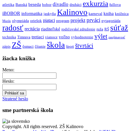
exkurzia
divadlo
beseda
atletika
Banská
bobor
druháci
fullova
Kalinovo
iBOBOR
informatika
kniha
jaskyňa
karneval
knižnica
prváci
projekt
piataci
olympiáda
oriešok
program
pytagoriáda
Murín
radosť
súťaž
recitácia
riaditeľské
rodičovské združenie
ruža
RŠ
výlet
tretiaci
voľno
technika
Timrava
vianoce
vyhodnotenie
zaujímavosť
škola
ZŠ
štvrtáci
zápis
ôsmaci
čítanie
šport
žiacka knižka
Meno:
Heslo:
Stratené heslo
sme partnerská škola
Copyright. All rights reserved. ZŠ Kalinovo