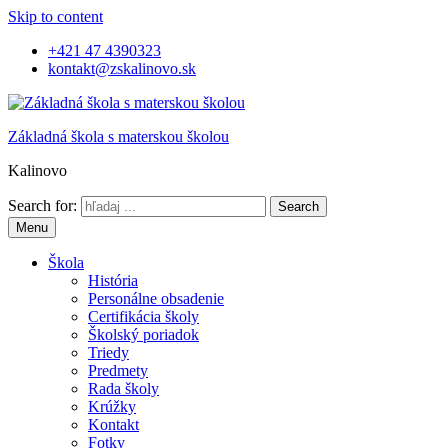
Skip to content
+421 47 4390323
kontakt@zskalinovo.sk
Základná škola s materskou školou
Kalinovo
Search for:
Menu
Škola
História
Personálne obsadenie
Certifikácia školy
Školský poriadok
Triedy
Predmety
Rada školy
Krúžky
Kontakt
Fotky