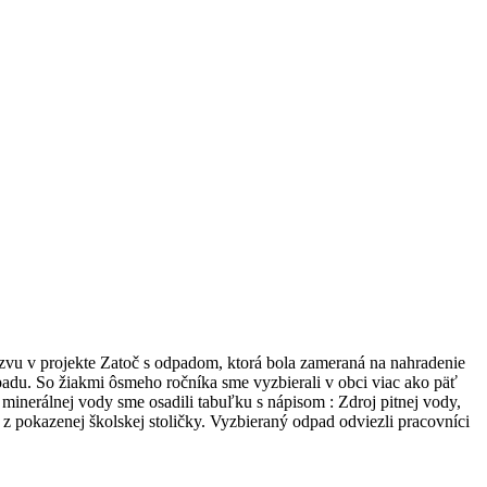
výzvu v projekte Zatoč s odpadom, ktorá bola zameraná na nahradenie
adu. So žiakmi ôsmeho ročníka sme vyzbierali v obci viac ako päť
minerálnej vody sme osadili tabuľku s nápisom : Zdroj pitnej vody,
 z pokazenej školskej stoličky. Vyzbieraný odpad odviezli pracovníci