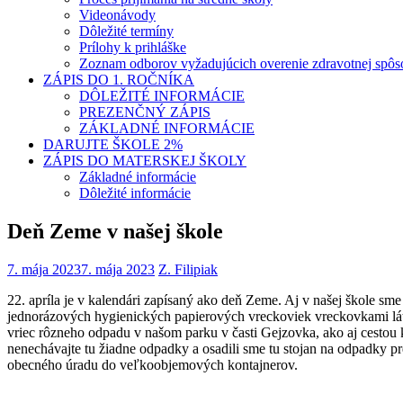
Videonávody
Dôležité termíny
Prílohy k prihláške
Zoznam odborov vyžadujúcich overenie zdravotnej spôso
ZÁPIS DO 1. ROČNÍKA
DÔLEŽITÉ INFORMÁCIE
PREZENČNÝ ZÁPIS
ZÁKLADNÉ INFORMÁCIE
DARUJTE ŠKOLE 2%
ZÁPIS DO MATERSKEJ ŠKOLY
Základné informácie
Dôležité informácie
Deň Zeme v našej škole
7. mája 2023
7. mája 2023
Z. Filipiak
22. apríla je v kalendári zapísaný ako deň Zeme. Aj v našej škole sm
jednorázových hygienických papierových vreckoviek vreckovkami lát
vriec rôzneho odpadu v našom parku v časti Gejzovka, ako aj cestou k
nenechávajte tu žiadne odpadky a osadili sme tu stojan na odpadky pr
obecného úradu do veľkoobjemových kontajnerov.