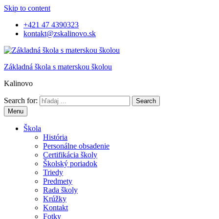
Skip to content
+421 47 4390323
kontakt@zskalinovo.sk
Základná škola s materskou školou
Kalinovo
Search for:
Menu
Škola
História
Personálne obsadenie
Certifikácia školy
Školský poriadok
Triedy
Predmety
Rada školy
Krúžky
Kontakt
Fotky