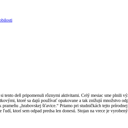
bilosti
e si tento deň pripomenuli rôznymi aktivitami. Celý mesiac sme plnili 
kovými, ktoré sa dajú používať opakovane a tak znižujú množstvo odp
 prameňu „hrabovskej šťavice.“ Priamo pri studničkách tejto prírodnej 
e ľudí, ktorí sem odpad predsa len donesú. Stojan na vrece je vyrobený