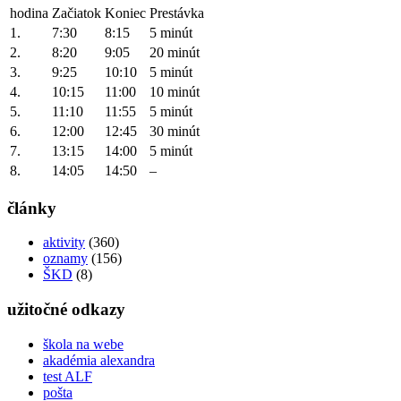
hodina
Začiatok
Koniec
Prestávka
1.
7:30
8:15
5 minút
2.
8:20
9:05
20 minút
3.
9:25
10:10
5 minút
4.
10:15
11:00
10 minút
5.
11:10
11:55
5 minút
6.
12:00
12:45
30 minút
7.
13:15
14:00
5 minút
8.
14:05
14:50
–
články
aktivity
(360)
oznamy
(156)
ŠKD
(8)
užitočné odkazy
škola na webe
akadémia alexandra
test ALF
pošta