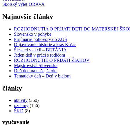
Školský výlet-ORAVA
v
článku
Najnovšie články
ROZHODNUTIA O PRIJATÍ DETI DO MATERSKEJ ŠKO
Slovensko v pohybe
Prijímacie pohovory do ZUŠ
Objavovanie histórie a krás Košíc
Šiestaci v akcii – BETÁNIA
Jeden deň v práci s rodičom
ROZHODNUTIE O PRIJATÍ ŽIAKOV
Majstrovstvá Slovenska
Deň detí na našej škole
Tematický deň – Deň v bielom
články
aktivity
(360)
oznamy
(156)
ŠKD
(8)
vyučovanie