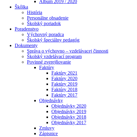
Album 2019 / 2020
Škôlka
História
Personálne obsadenie
Školský poriadok
Poradenstvo
Výchovný poradca
Školský špeciálny pedagóg
Dokumenty
Správa o výchovno – vzdelávacej činnosti
Školský vzdelávací program
Povinné zverejňovanie
Faktúry
Faktúry 2021
Faktúry 2020
Faktúry 2019
Faktúry 2018
Faktúry 2017
Objednávky
Objednávky 2020
Objednávky 2019
Objednávky 2018
Objednávky 2017
Zmluvy
Zápisnice