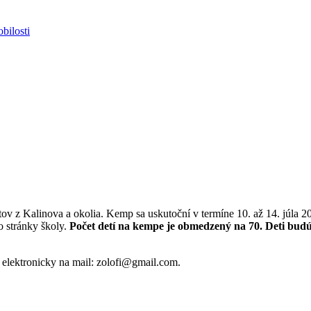
bilosti
tov z Kalinova a okolia. Kemp sa uskutoční v termíne 10. až 14. júla 2
o stránky školy.
Počet detí na kempe je obmedzený na 70. Deti bud
ť elektronicky na mail: zolofi@gmail.com.