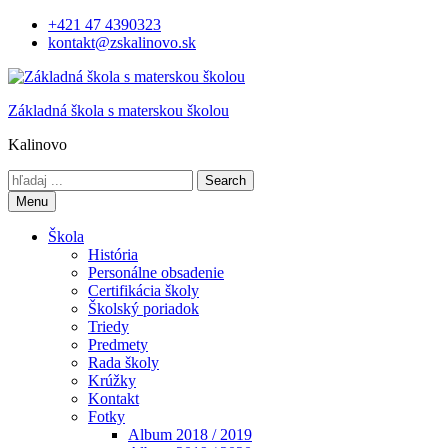
Skip
+421 47 4390323
to
kontakt@zskalinovo.sk
content
Základná škola s materskou školou
Kalinovo
Search
for:
Menu
Škola
História
Personálne obsadenie
Certifikácia školy
Školský poriadok
Triedy
Predmety
Rada školy
Krúžky
Kontakt
Fotky
Album 2018 / 2019