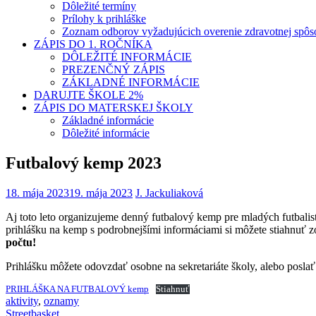
Dôležité termíny
Prílohy k prihláške
Zoznam odborov vyžadujúcich overenie zdravotnej spôso
ZÁPIS DO 1. ROČNÍKA
DÔLEŽITÉ INFORMÁCIE
PREZENČNÝ ZÁPIS
ZÁKLADNÉ INFORMÁCIE
DARUJTE ŠKOLE 2%
ZÁPIS DO MATERSKEJ ŠKOLY
Základné informácie
Dôležité informácie
Futbalový kemp 2023
18. mája 2023
19. mája 2023
J. Jackuliaková
Aj toto leto organizujeme denný futbalový kemp pre mladých futbalis
prihlášku na kemp s podrobnejšími informáciami si môžete stiahnuť z
počtu!
Prihlášku môžete odovzdať osobne na sekretariáte školy, alebo posla
PRIHLÁŠKA NA FUTBALOVÝ kemp
Stiahnuť
aktivity
,
oznamy
Navigácia
Streetbasket