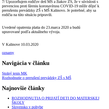
7/ Upozorňujem rodičov detí MŠ a žiakov ZŠ, že v súvislosti s
prevenciou proti šíreniu koronavírusu COVID-19 môže dôjsť k
prerušeniu prevádzky ZŠ s MŠ Kalinovo. Je potrebné, aby sa
rodičia na túto situáciu pripravili.
Uvedené opatrenia platia do 23.marca 2020 a budú
upravované podľa aktuálneho vývoja.
V Kalinove 10.03.2020
oznamy
Navigácia v článku
Stolný tenis MK
Rozhodnutie o prerušení prevádzky ZŠ s MŠ
Najnovšie články
ROZHODNUTIA O PRIJATÍ DETI DO MATERSKEJ
ŠKOLY
Slovensko v pohybe