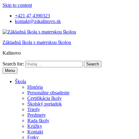
Skip to content
+421 47 4390323
kontakt@zskalinovo.sk
Základná škola s materskou školou
Kalinovo
Search for:
Menu
Škola
História
Personálne obsadenie
Certifikácia školy
Školský poriadok
Triedy
Predmety
Rada školy
Krúžky
Kontakt
Fotky