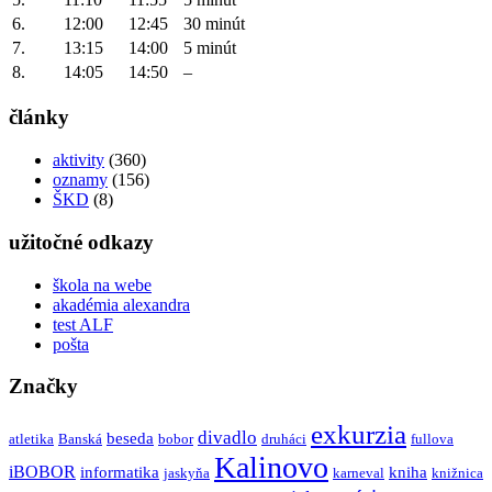
6.
12:00
12:45
30 minút
7.
13:15
14:00
5 minút
8.
14:05
14:50
–
články
aktivity
(360)
oznamy
(156)
ŠKD
(8)
užitočné odkazy
škola na webe
akadémia alexandra
test ALF
pošta
Značky
exkurzia
divadlo
beseda
atletika
Banská
bobor
druháci
fullova
Kalinovo
iBOBOR
informatika
kniha
jaskyňa
karneval
knižnica