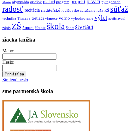
prváci
projekt
piataci
olympiáda
oriešok
program
pytagoriáda
Murín
radosť
súťaž
recitácia
riaditeľské
rodičovské združenie
ruža
RŠ
výlet
tretiaci
voľno
technika
Timrava
vianoce
vyhodnotenie
zaujímavosť
škola
ZŠ
štvrtáci
zápis
ôsmaci
čítanie
šport
žiacka knižka
Meno:
Heslo:
Stratené heslo
sme partnerská škola