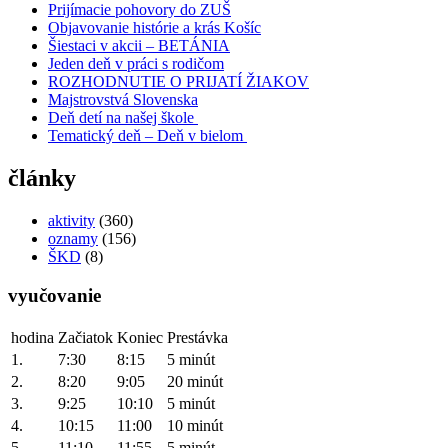
Prijímacie pohovory do ZUŠ
Objavovanie histórie a krás Košíc
Šiestaci v akcii – BETÁNIA
Jeden deň v práci s rodičom
ROZHODNUTIE O PRIJATÍ ŽIAKOV
Majstrovstvá Slovenska
Deň detí na našej škole
Tematický deň – Deň v bielom
články
aktivity
(360)
oznamy
(156)
ŠKD
(8)
vyučovanie
hodina
Začiatok
Koniec
Prestávka
1.
7:30
8:15
5 minút
2.
8:20
9:05
20 minút
3.
9:25
10:10
5 minút
4.
10:15
11:00
10 minút
5.
11:10
11:55
5 minút