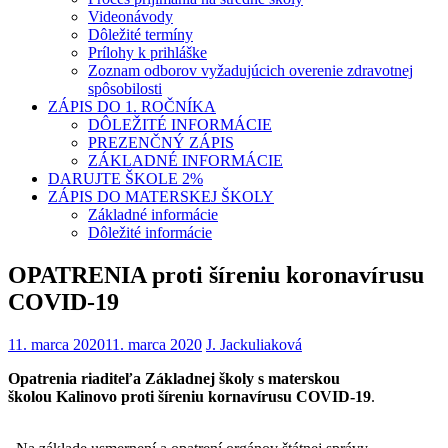
Videonávody
Dôležité termíny
Prílohy k prihláške
Zoznam odborov vyžadujúcich overenie zdravotnej
spôsobilosti
ZÁPIS DO 1. ROČNÍKA
DÔLEŽITÉ INFORMÁCIE
PREZENČNÝ ZÁPIS
ZÁKLADNÉ INFORMÁCIE
DARUJTE ŠKOLE 2%
ZÁPIS DO MATERSKEJ ŠKOLY
Základné informácie
Dôležité informácie
OPATRENIA proti šíreniu koronavírusu
COVID-19
11. marca 2020
11. marca 2020
J. Jackuliaková
Opatrenia riaditeľa Základnej školy s materskou
školou Kalinovo proti šíreniu kornavírusu COVID-19
.