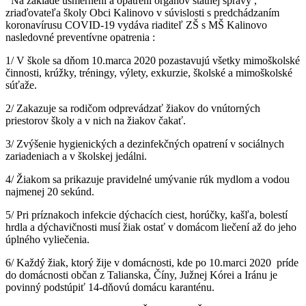
Na základe usmernení a opatrení orgánov štátnej správy ,
zriaďovateľa školy Obci Kalinovo v súvislosti s predchádzaním
koronavírusu COVID-19 vydáva riaditeľ ZŠ s MŠ Kalinovo
nasledovné preventívne opatrenia :
1/ V škole sa dňom 10.marca 2020 pozastavujú všetky mimoškolské
činnosti, krúžky, tréningy, výlety, exkurzie, školské a mimoškolské
súťaže.
2/ Zakazuje sa rodičom odprevádzať žiakov do vnútorných
priestorov školy a v nich na žiakov čakať.
3/ Zvýšenie hygienických a dezinfekčných opatrení v sociálnych
zariadeniach a v školskej jedálni.
4/ Žiakom sa prikazuje pravidelné umývanie rúk mydlom a vodou
najmenej 20 sekúnd.
5/ Pri príznakoch infekcie dýchacích ciest, horúčky, kašľa, bolestí
hrdla a dýchavičnosti musí žiak ostať v domácom liečení až do jeho
úplného vyliečenia.
6/ Každý žiak, ktorý žije v domácnosti, kde po 10.marci 2020 príde
do domácnosti občan z Talianska, Číny, Južnej Kórei a Iránu je
povinný podstúpiť 14-dňovú domácu karanténu.