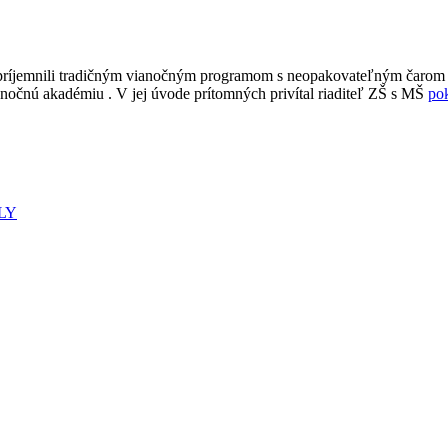
 spríjemnili tradičným vianočným programom s neopakovateľným čarom
ianočnú akadémiu . V jej úvode prítomných privítal riaditeľ ZŠ s MŠ
po
LY