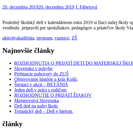
20. decembra 2019
20. decembra 2019
J. Fáberová
Posledný školský deň v kalendárnom roku 2019 si žiaci našej školy
vestibulu pripravili pre spolužiakov, pedagógov a priateľov školy V
aktivity
akadémia
,
program
,
vianoce
,
ZŠ
Najnovšie články
ROZHODNUTIA O PRIJATÍ DETI DO MATERSKEJ ŠKO
Slovensko v pohybe
Prijímacie pohovory do ZUŠ
Objavovanie histórie a krás Košíc
Šiestaci v akcii – BETÁNIA
Jeden deň v práci s rodičom
ROZHODNUTIE O PRIJATÍ ŽIAKOV
Majstrovstvá Slovenska
Deň detí na našej škole
Tematický deň – Deň v bielom
články