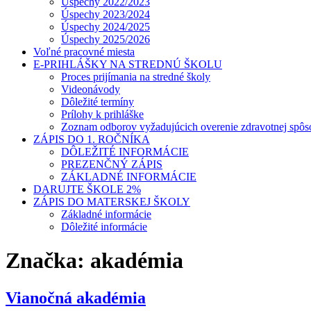
Úspechy 2022/2023
Úspechy 2023/2024
Úspechy 2024/2025
Úspechy 2025/2026
Voľné pracovné miesta
E-PRIHLÁŠKY NA STREDNÚ ŠKOLU
Proces prijímania na stredné školy
Videonávody
Dôležité termíny
Prílohy k prihláške
Zoznam odborov vyžadujúcich overenie zdravotnej spôso
ZÁPIS DO 1. ROČNÍKA
DÔLEŽITÉ INFORMÁCIE
PREZENČNÝ ZÁPIS
ZÁKLADNÉ INFORMÁCIE
DARUJTE ŠKOLE 2%
ZÁPIS DO MATERSKEJ ŠKOLY
Základné informácie
Dôležité informácie
Značka:
akadémia
Vianočná akadémia