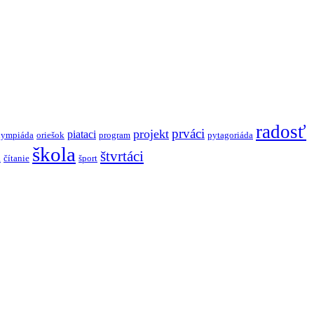
radosť
prváci
projekt
piataci
lympiáda
oriešok
program
pytagoriáda
škola
štvrtáci
i
čítanie
šport