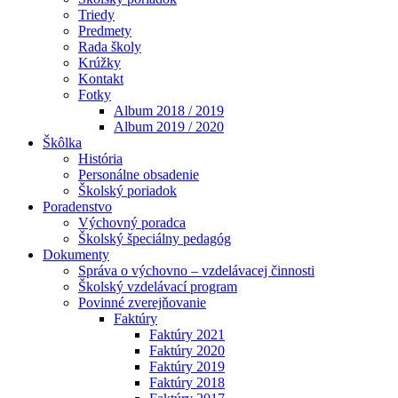
Triedy
Predmety
Rada školy
Krúžky
Kontakt
Fotky
Album 2018 / 2019
Album 2019 / 2020
Škôlka
História
Personálne obsadenie
Školský poriadok
Poradenstvo
Výchovný poradca
Školský špeciálny pedagóg
Dokumenty
Správa o výchovno – vzdelávacej činnosti
Školský vzdelávací program
Povinné zverejňovanie
Faktúry
Faktúry 2021
Faktúry 2020
Faktúry 2019
Faktúry 2018