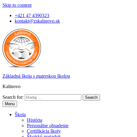
Skip to content
+421 47 4390323
kontakt@zskalinovo.sk
Základná škola s materskou školou
Kalinovo
Search for:
Menu
Škola
História
Personálne obsadenie
Certifikácia školy
Školský poriadok