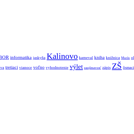
Kalinovo
BOR
informatika
kniha
jaskyňa
karneval
knižnica
o
Murín
ZŠ
výlet
tretiaci
voľno
ava
vianoce
vyhodnotenie
zápis
ôsmac
zaujímavosť