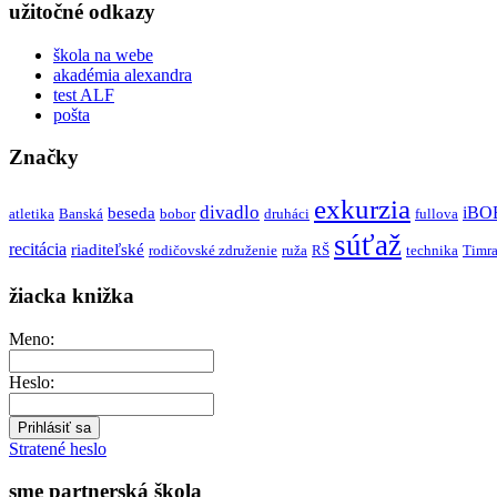
užitočné odkazy
škola na webe
akadémia alexandra
test ALF
pošta
Značky
exkurzia
divadlo
iBO
beseda
atletika
Banská
bobor
druháci
fullova
súťaž
recitácia
riaditeľské
rodičovské združenie
ruža
RŠ
technika
Timr
žiacka knižka
Meno:
Heslo:
Stratené heslo
sme partnerská škola