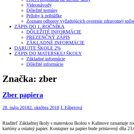
Videonávody
Dôležité termíny
Prílohy k prihláške
Zoznam odborov vyžadujúcich overenie zdravotnej spôso
ZÁPIS DO 1. ROČNÍKA
DÔLEŽITÉ INFORMÁCIE
PREZENČNÝ ZÁPIS
ZÁKLADNÉ INFORMÁCIE
DARUJTE ŠKOLE 2%
ZÁPIS DO MATERSKEJ ŠKOLY
Základné informácie
Dôležité informácie
Značka:
zber
Zber papiera
28. mája 2018
2. októbra 2018
J. Fáberová
Riaditeľ Základnej školy s materskou školou v Kalinove oznamuje ro
kartóny a ostatný papier. Kontajner na papier bude pristavený dňa 2