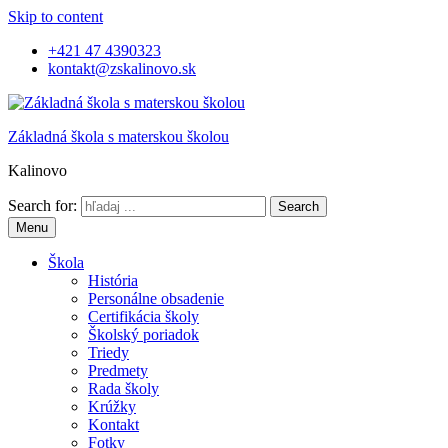
Skip to content
+421 47 4390323
kontakt@zskalinovo.sk
Základná škola s materskou školou
Kalinovo
Search for:
Menu
Škola
História
Personálne obsadenie
Certifikácia školy
Školský poriadok
Triedy
Predmety
Rada školy
Krúžky
Kontakt
Fotky