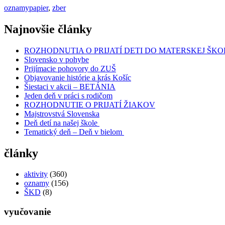
oznamy
papier
,
zber
Najnovšie články
ROZHODNUTIA O PRIJATÍ DETI DO MATERSKEJ ŠKO
Slovensko v pohybe
Prijímacie pohovory do ZUŠ
Objavovanie histórie a krás Košíc
Šiestaci v akcii – BETÁNIA
Jeden deň v práci s rodičom
ROZHODNUTIE O PRIJATÍ ŽIAKOV
Majstrovstvá Slovenska
Deň detí na našej škole
Tematický deň – Deň v bielom
články
aktivity
(360)
oznamy
(156)
ŠKD
(8)
vyučovanie