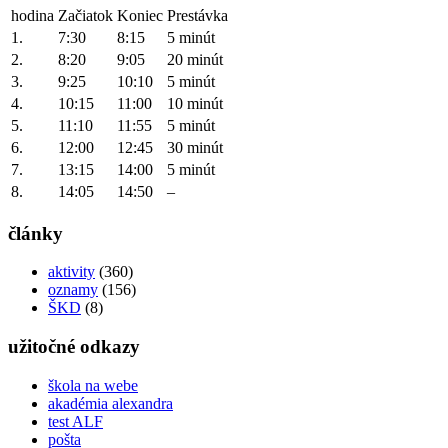
hodina
Začiatok
Koniec
Prestávka
1.
7:30
8:15
5 minút
2.
8:20
9:05
20 minút
3.
9:25
10:10
5 minút
4.
10:15
11:00
10 minút
5.
11:10
11:55
5 minút
6.
12:00
12:45
30 minút
7.
13:15
14:00
5 minút
8.
14:05
14:50
–
články
aktivity
(360)
oznamy
(156)
ŠKD
(8)
užitočné odkazy
škola na webe
akadémia alexandra
test ALF
pošta