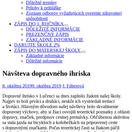
Dôležité termíny
Prílohy k prihláške
Zoznam odborov vyžadujúcich overenie zdravotnej
spôsobilosti
ZÁPIS DO 1. ROČNÍKA
DÔLEŽITÉ INFORMÁCIE
PREZENČNÝ ZÁPIS
ZÁKLADNÉ INFORMÁCIE
DARUJTE ŠKOLE 2%
ZÁPIS DO MATERSKEJ ŠKOLY
Základné informácie
Dôležité informácie
Návšteva dopravného ihriska
8. októbra 2019
9. októbra 2019
J. Fáberová
Dopravné ihrisko v Lučenci sa dnes zaplnilo žiakmi našej školy.
Najprv to boli prváci a druháci, neskôr ich vystriedali tretiaci
a štvrtáci. Hlavným dôvodom našej návštevy bolo skvalitnenie
dopravnej výchovy, aby si žiaci osvojili teoretické poznatky z oblasti
dopravy, značiek, predpisov cestnej premávky. Obľúbenou aktivitou
sa stala jazda na bicykloch a kolobežkách na pripravenej ceste
s dopravnými značkami. Počas teoretickej časti sa žiakom páčil