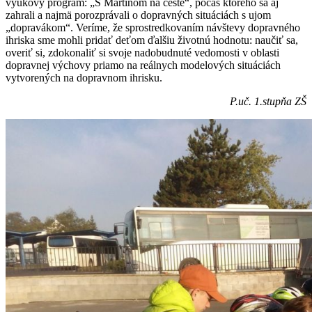
výukový program: „S Martinom na ceste“, počas ktorého sa aj
zahrali a najmä porozprávali o dopravných situáciách s ujom
„dopravákom“. Veríme, že sprostredkovaním návštevy dopravného
ihriska sme mohli pridať deťom ďalšiu životnú hodnotu: naučiť sa,
overiť si, zdokonaliť si svoje nadobudnuté vedomosti v oblasti
dopravnej výchovy priamo na reálnych modelových situáciách
vytvorených na dopravnom ihrisku.
P.uč. 1.stupňa ZŠ