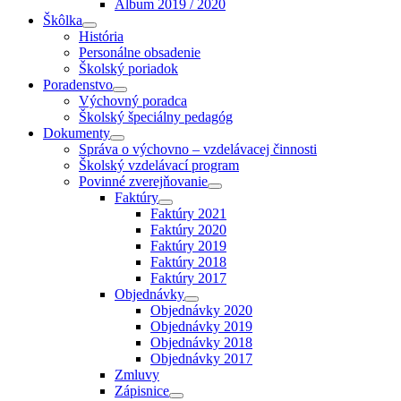
Album 2019 / 2020
Škôlka
História
Personálne obsadenie
Školský poriadok
Poradenstvo
Výchovný poradca
Školský špeciálny pedagóg
Dokumenty
Správa o výchovno – vzdelávacej činnosti
Školský vzdelávací program
Povinné zverejňovanie
Faktúry
Faktúry 2021
Faktúry 2020
Faktúry 2019
Faktúry 2018
Faktúry 2017
Objednávky
Objednávky 2020
Objednávky 2019
Objednávky 2018
Objednávky 2017
Zmluvy
Zápisnice