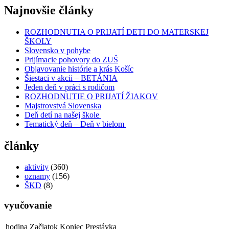
článku
Najnovšie články
ROZHODNUTIA O PRIJATÍ DETI DO MATERSKEJ
ŠKOLY
Slovensko v pohybe
Prijímacie pohovory do ZUŠ
Objavovanie histórie a krás Košíc
Šiestaci v akcii – BETÁNIA
Jeden deň v práci s rodičom
ROZHODNUTIE O PRIJATÍ ŽIAKOV
Majstrovstvá Slovenska
Deň detí na našej škole
Tematický deň – Deň v bielom
články
aktivity
(360)
oznamy
(156)
ŠKD
(8)
vyučovanie
hodina
Začiatok
Koniec
Prestávka