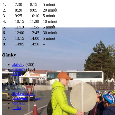
1.
7:30
8:15
5 minút
2.
8:20
9:05
20 minút
3.
9:25
10:10
5 minút
4.
10:15
11:00
10 minút
5.
11:10
11:55
5 minút
6.
12:00
12:45
30 minút
7.
13:15
14:00
5 minút
8.
14:05
14:50
–
články
aktivity
(360)
oznamy
(156)
ŠKD
(8)
užitočné odkazy
škola na webe
akadémia alexandra
test ALF
pošta