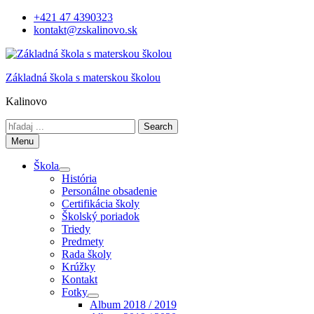
Skip
+421 47 4390323
to
kontakt@zskalinovo.sk
content
Základná škola s materskou školou
Kalinovo
Search
for:
Menu
Škola
História
Personálne obsadenie
Certifikácia školy
Školský poriadok
Triedy
Predmety
Rada školy
Krúžky
Kontakt
Fotky
Album 2018 / 2019