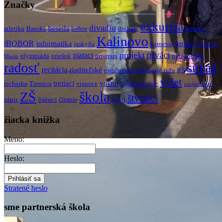
Značky
exkurzia
divadlo
beseda
atletika
Banská
bobor
druháci
fullova
Kalinovo
iBOBOR
informatika
kniha
jaskyňa
karneval
knižnica
prváci
projekt
piataci
olympiáda
oriešok
program
pytagoriáda
Murín
radosť
súťaž
recitácia
riaditeľské
rodičovské združenie
ruža
RŠ
výlet
tretiaci
voľno
technika
Timrava
vianoce
vyhodnotenie
zaujímavosť
škola
ZŠ
štvrtáci
zápis
ôsmaci
čítanie
šport
žiacka knižka
Meno:
Heslo:
Stratené heslo
sme partnerská škola