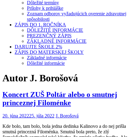
Dôležité termíny
Prílohy k prihláške
Zoznam odborov vyžadujúcich overenie zdravotnej
spôsobilosti
ZÁPIS DO 1. ROČNÍKA
DÔLEŽITÉ INFORMÁCIE
PREZENČNÝ ZÁPIS
ZÁKLADNÉ INFORMÁCIE
DARUJTE ŠKOLE 2%
ZÁPIS DO MATERSKEJ ŠKOLY
Základné informácie
Dôležité informácie
Autor
J. Borošová
Koncert ZUŠ Poltár alebo o smutnej
princeznej Filoménke
20. júna 2022
25. júla 2022
J. Borošová
Kde bolo, tam bolo, bola jedna dedinka Kalinovo a do nej prišla
smutná princezná Filoménka. Smutná bola preto, že zlý