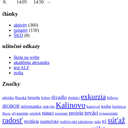
8.
14:05
14:50
–
články
aktivity
(360)
oznamy
(156)
ŠKD
(8)
užitočné odkazy
škola na webe
akadémia alexandra
test ALF
pošta
Značky
exkurzia
divadlo
beseda
atletika
Banská
bobor
druháci
fullova
Kalinovo
iBOBOR
informatika
kniha
jaskyňa
karneval
knižnica
prváci
projekt
piataci
olympiáda
oriešok
program
pytagoriáda
Murín
radosť
súťaž
recitácia
riaditeľské
rodičovské združenie
ruža
RŠ