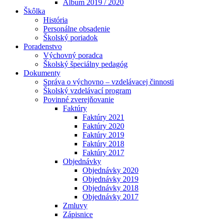
Album 2019 / 2020
Škôlka
História
Personálne obsadenie
Školský poriadok
Poradenstvo
Výchovný poradca
Školský špeciálny pedagóg
Dokumenty
Správa o výchovno – vzdelávacej činnosti
Školský vzdelávací program
Povinné zverejňovanie
Faktúry
Faktúry 2021
Faktúry 2020
Faktúry 2019
Faktúry 2018
Faktúry 2017
Objednávky
Objednávky 2020
Objednávky 2019
Objednávky 2018
Objednávky 2017
Zmluvy
Zápisnice