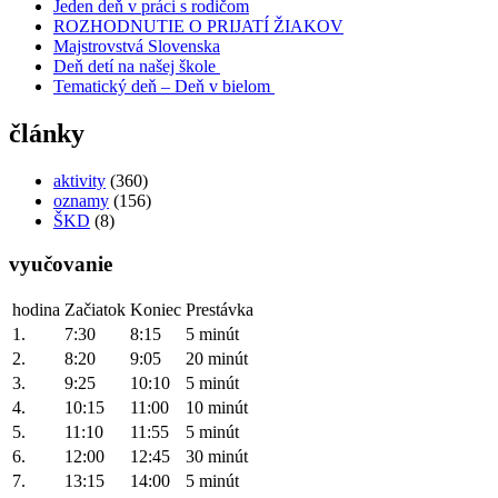
Jeden deň v práci s rodičom
ROZHODNUTIE O PRIJATÍ ŽIAKOV
Majstrovstvá Slovenska
Deň detí na našej škole
Tematický deň – Deň v bielom
články
aktivity
(360)
oznamy
(156)
ŠKD
(8)
vyučovanie
hodina
Začiatok
Koniec
Prestávka
1.
7:30
8:15
5 minút
2.
8:20
9:05
20 minút
3.
9:25
10:10
5 minút
4.
10:15
11:00
10 minút
5.
11:10
11:55
5 minút
6.
12:00
12:45
30 minút
7.
13:15
14:00
5 minút