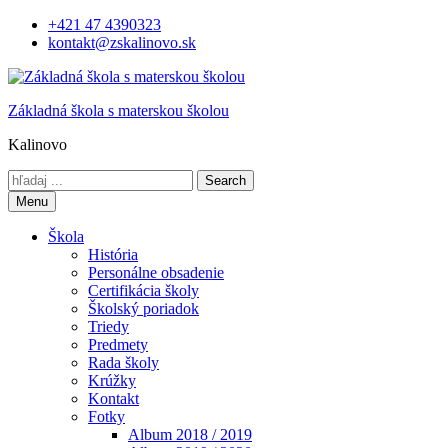
Skip
+421 47 4390323
to
kontakt@zskalinovo.sk
content
Základná škola s materskou školou
Kalinovo
Search
for:
Menu
Škola
História
Personálne obsadenie
Certifikácia školy
Školský poriadok
Triedy
Predmety
Rada školy
Krúžky
Kontakt
Fotky
Album 2018 / 2019