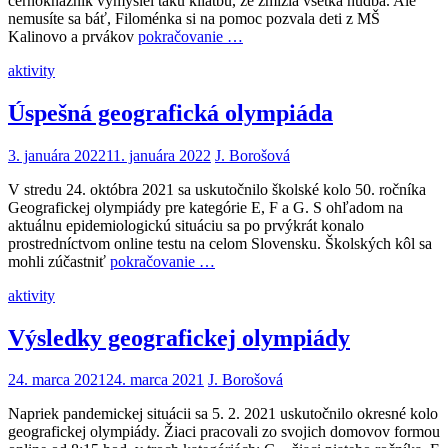
černokňažník vymyslel takú kliatbu, že zmizla všetka hudba. Ale
nemusíte sa báť, Filoménka si na pomoc pozvala deti z MŠ
Kalinovo a prvákov
pokračovanie …
aktivity
Úspešná geografická olympiáda
3. januára 2022
11. januára 2022
J. Borošová
V stredu 24. októbra 2021 sa uskutočnilo školské kolo 50. ročníka
Geografickej olympiády pre kategórie E, F a G. S ohľadom na
aktuálnu epidemiologickú situáciu sa po prvýkrát konalo
prostredníctvom online testu na celom Slovensku. Školských kôl sa
mohli zúčastniť
pokračovanie …
aktivity
Výsledky geografickej olympiády
24. marca 2021
24. marca 2021
J. Borošová
Napriek pandemickej situácii sa 5. 2. 2021 uskutočnilo okresné kolo
geografickej olympiády. Žiaci pracovali zo svojich domovov formou