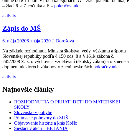
online od 8:15 hod. v troch kategóriách: G – žiaci piateho ročníka, F
– žiaci 6. a 7. ročníka a E –
pokračovanie …
aktivity
Zápis do MŠ
6. mája 2020
6. mája 2020
J. Borošová
Na základe rozhodnutia Ministra školstva, vedy, výskumu a športu
Slovenskej republiky podľa § 150 ods. 8 a § 161k zákona č.
245/2008 Z. z. o výchove a vzdelávaní (školský zákon) a o zmene a
doplnení niektorých zákonov v znení neskorších
pokračovanie …
aktivity
Najnovšie články
ROZHODNUTIA O PRIJATÍ DETI DO MATERSKEJ
ŠKOLY
Slovensko v pohybe
Prijímacie pohovory do ZUŠ
Objavovanie histórie a krás Košíc
Šiestaci v akcii – BETÁNIA