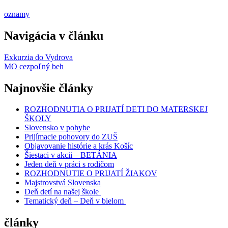
oznamy
Navigácia v článku
Exkurzia do Vydrova
MO cezpoľný beh
Najnovšie články
ROZHODNUTIA O PRIJATÍ DETI DO MATERSKEJ
ŠKOLY
Slovensko v pohybe
Prijímacie pohovory do ZUŠ
Objavovanie histórie a krás Košíc
Šiestaci v akcii – BETÁNIA
Jeden deň v práci s rodičom
ROZHODNUTIE O PRIJATÍ ŽIAKOV
Majstrovstvá Slovenska
Deň detí na našej škole
Tematický deň – Deň v bielom
články