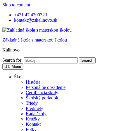
Skip to content
+421 47 4390323
kontakt@zskalinovo.sk
Základná škola s materskou školou
Kalinovo
Search for:
Menu
Škola
História
Personálne obsadenie
Certifikácia školy
Školský poriadok
Triedy
Predmety
Rada školy
Krúžky
Kontakt
Fotky