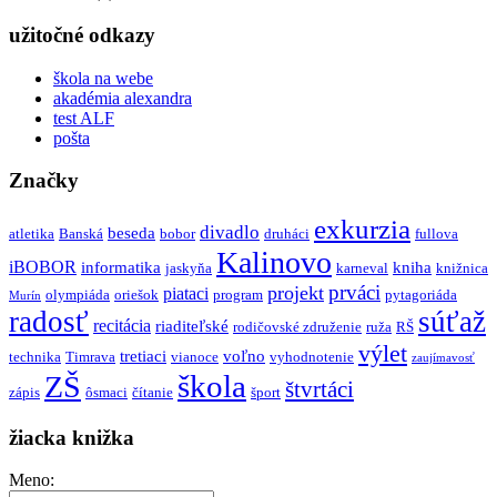
užitočné odkazy
škola na webe
akadémia alexandra
test ALF
pošta
Značky
exkurzia
divadlo
beseda
atletika
Banská
bobor
druháci
fullova
Kalinovo
iBOBOR
informatika
kniha
jaskyňa
karneval
knižnica
prváci
projekt
piataci
olympiáda
oriešok
program
pytagoriáda
Murín
radosť
súťaž
recitácia
riaditeľské
rodičovské združenie
ruža
RŠ
výlet
tretiaci
voľno
technika
Timrava
vianoce
vyhodnotenie
zaujímavosť
škola
ZŠ
štvrtáci
zápis
ôsmaci
čítanie
šport
žiacka knižka
Meno: