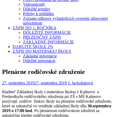
Videonávody
Dôležité termíny
Prílohy k prihláške
Zoznam odborov vyžadujúcich overenie zdravotnej
spôsobilosti
ZÁPIS DO 1. ROČNÍKA
DÔLEŽITÉ INFORMÁCIE
PREZENČNÝ ZÁPIS
ZÁKLADNÉ INFORMÁCIE
DARUJTE ŠKOLE 2%
ZÁPIS DO MATERSKEJ ŠKOLY
Základné informácie
Dôležité informácie
Plenárne rodičovské združenie
27. septembra 2019
27. septembra 2019
J. Jackuliaková
Riaditeľ Základnej školy s materskou školou v Kalinove a
Predsedkyňa rodičovského združenia pri ZŠ s MŠ Kalinovo
pozývajú rodičov žiakov školy na plenárne rodičovské združenie,
ktoré sa uskutoční vo vestibule základnej školy dňa
30.septembra
2019 o 17:00 hod
. Po plenárnom rodičovskom združení sa
uskutočnia triedne rodičovské združenia.